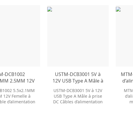
M-DCB1002
USTM-DCB3001 5V à
MTM-
.1MM 2.5MM 12V
12V USB Type A Mâle à
d’al
le à Mâle Câble
prise DC Câbles
mâ
B1002 5.5x2.1MM
USTM-DCB3001 5V à 12V
MTM
imentation CC
d’alimentation
5.
 12V Femelle à
USB Type A Mâle à prise
d’a
ptateur Jack
5.5x2.1MM 2.5MM 12V
Câbl
ble d’alimentation
DC Câbles d’alimentation
m
imentation CC
USB vers DC Câble
daptateur Jack
5.5x2.1MM 2.5MM 12V
5.5x
 d’alimentation
d’alimentation
entation CC Câble
USB vers DC Câble
d’
limentation CC
d’alimentation
CC