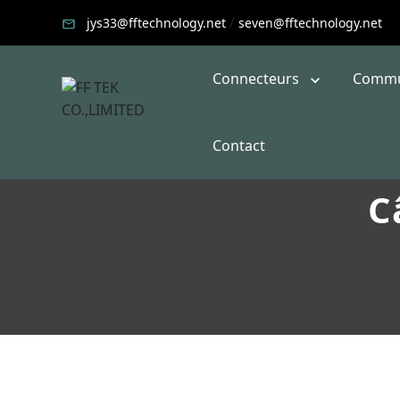
/
jys33@fftechnology.net
seven@fftechnology.net
Connecteurs
Commu
Contact
C