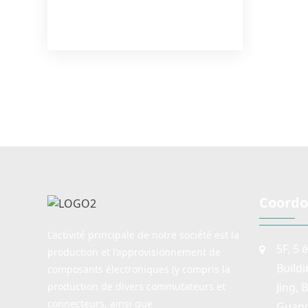
broches Type de
des câbles de
fil étanche Câble
audio, type de
sont
connecteur
vis extérieur
extérieur PA66
longue durée
magnétique
disponibles.
IP68
Câbles étanches
Availa
Fonction de
Connecteurs de
connecteurs .
commutation
fil électrique
DPDT.
Câble extérieur
PA66 Câbles de
connecteur
magnétique
étanches
Coordo
L’activité principale de notre société est la
5F, 5 
production et l’approvisionnement de
Build
composants électroniques (y compris la
Jing, 
production de divers commutateurs et
connecteurs, ainsi que
Guang