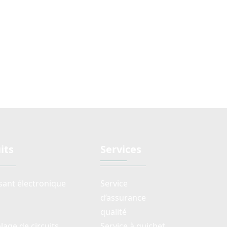
its
Services
ant électronique
Service
d’assurance
qualité
age de circuits
Service à guichet