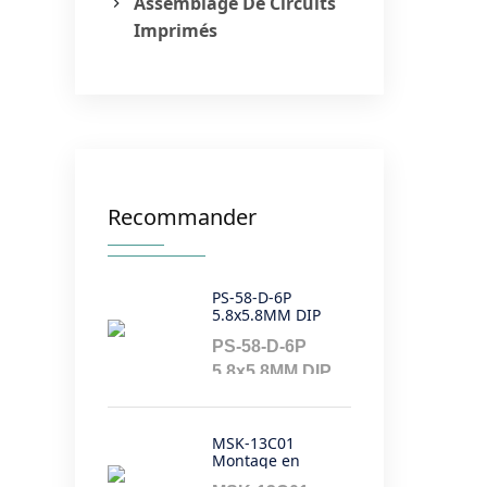
Assemblage De Circuits
Imprimés
Recommander
PS-58-D-6P
5.8x5.8MM DIP
Trou traversant
PS-58-D-6P
Type vertical
Verrouillage
5.8x5.8MM DIP
Interrupteur
Trou traversant
poussoir non
verrouillable
Type vertical
Interrupteur à
MSK-13C01
Verrouillage
bouton-poussoir
Montage en
Interrupteur
surface à angle