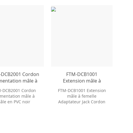
DCB2001 Cordon
FTM-DCB1001
imentation mâle à
Extension mâle à
le en PVC noir
femelle Adaptateur
-DCB2001 Cordon
FTM-DCB1001 Extension
5x2.1MM 2.5MM
Jack Cordon
limentation mâle à
mâle à femelle
e d’alimentation
d’alimentation Fil
âle en PVC noir
Adaptateur Jack Cordon
DC
solaire Câbles
2.1MM 2.5MM Câble
d’alimentation Fil solaire
d’alimentation CC 5,5 *
alimentation DC
Câbles d’alimentation CC
5,5 * 2,1 mm Câble
2,1 mm Câble
d’alimentation CC
d’alimentation CC