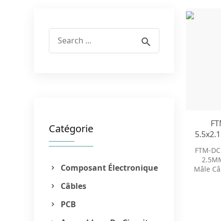
FT
Catégorie
5.5x2
Femel
FTM-DC
d’al
2.5MM
Ada
Composant Électronique
Mâle Câ
d’al
CC A
Câbles
Câble
d’alim
d’a
PCB