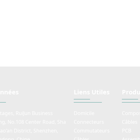
nnées
Liens Utiles
Produ
étages, RuiJun Business
Domicile
Compos
ing, No.108 Center Road, Sha
Connecteurs
Câbles
Bao’an District, Shenzhen,
Commutateurs
PCB
dong, Chine
Câbles
Assembl