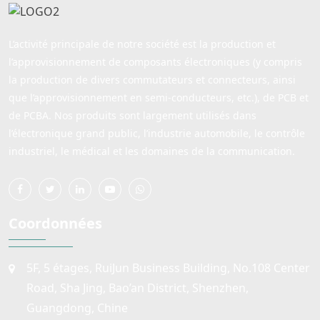
L’activité principale de notre société est la production et
l’approvisionnement de composants électroniques (y compris
la production de divers commutateurs et connecteurs, ainsi
que l’approvisionnement en semi-conducteurs, etc.), de PCB et
de PCBA. Nos produits sont largement utilisés dans
l’électronique grand public, l’industrie automobile, le contrôle
industriel, le médical et les domaines de la communication.
Coordonnées
5F, 5 étages, RuiJun Business Building, No.108 Center
Road, Sha Jing, Bao’an District, Shenzhen,
Guangdong, Chine