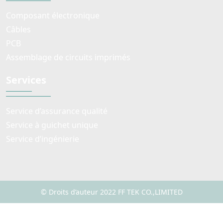
Composant électronique
Câbles
PCB
Assemblage de circuits imprimés
Services
Service d’assurance qualité
Service à guichet unique
Service d’ingénierie
© Droits d’auteur 2022 FF TEK CO.,LIMITED